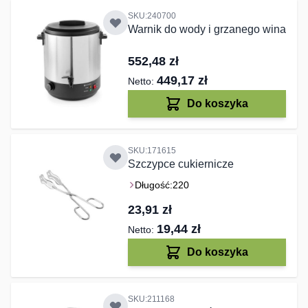
SKU:240700
Warnik do wody i grzanego wina
552,48 zł
449,17 zł
Do koszyka
SKU:171615
Szczypce cukiernicze
Długość:
220
23,91 zł
19,44 zł
Do koszyka
SKU:211168