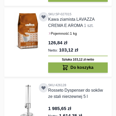
SKU:SP-027015
Kawa ziarnista LAVAZZA
CREMA E AROMA
1 szt.
Pojemność:
1 kg
126,84 zł
103,12 zł
Sztuka 103,12 zł
netto
Do koszyka
SKU:426128
Rosseto Dyspenser do soków
ze stali nierzewnej 5 l
1 985,65 zł
1 614,35 zł