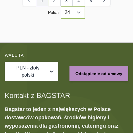
1
2
3
4
5
Aktualnie czytasz stronę
Strona
Strona
Strona
Strona
Pokaż
WALUTA
PLN - złoty
Odstąpienie od umowy
polski
Kontakt z BAGSTAR
Bagstar to jeden z największych w Polsce
dostawców opakowań, środków higieny i
wyposażenia dla gastronomii, cateringu oraz