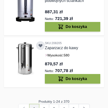
podwójnych ściankach
887,31 zł
721,39 zł
Do koszyka
SKU:208205
Zaparzacz do kawy
Wysokość:
580
870,57 zł
707,78 zł
Do koszyka
Produkty
1
-
24
z
370