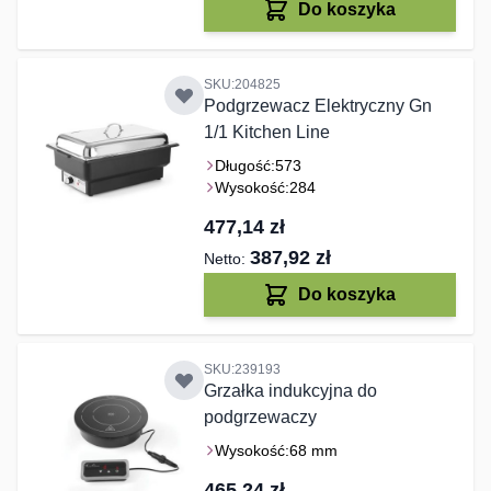
Do koszyka
SKU:204825
Podgrzewacz Elektryczny Gn
1/1 Kitchen Line
Długość:
573
Wysokość:
284
477,14 zł
387,92 zł
Do koszyka
SKU:239193
Grzałka indukcyjna do
podgrzewaczy
Wysokość:
68 mm
465,24 zł