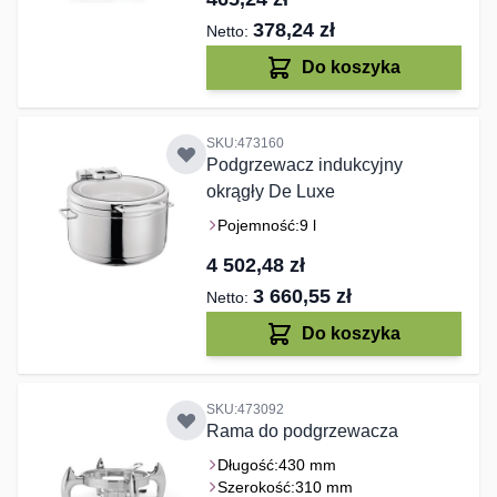
378,24 zł
Do koszyka
SKU:473160
Podgrzewacz indukcyjny
okrągły De Luxe
Pojemność:
9 l
4 502,48 zł
3 660,55 zł
Do koszyka
SKU:473092
Rama do podgrzewacza
Długość:
430 mm
Szerokość:
310 mm