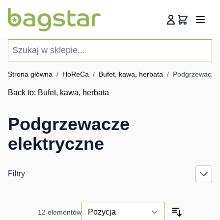
Przejdź do treści
Koszyk
Szukaj w sklepie...
Strona główna
/
HoReCa
/
Bufet, kawa, herbata
/
Podgrzewacze 
Back to:
Bufet, kawa, herbata
Podgrzewacze
elektryczne
Filtry
12
elementów