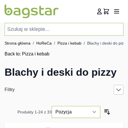
Przejdź do treści
Koszyk
Szukaj w sklepie...
Strona główna
/
HoReCa
/
Pizza i kebab
/
Blachy i deski do pizzy
Back to:
Pizza i kebab
Blachy i deski do pizzy
Filtry
Produkty
1
-
24
z
33