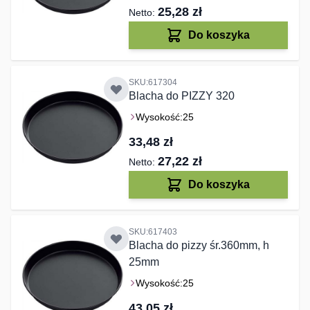
25,28 zł
Do koszyka
SKU:617304
Blacha do PIZZY 320
Wysokość:
25
33,48 zł
27,22 zł
Do koszyka
SKU:617403
Blacha do pizzy śr.360mm, h
25mm
Wysokość:
25
43,05 zł