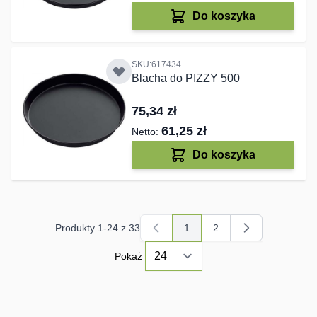
Do koszyka
SKU:617434
Blacha do PIZZY 500
75,34 zł
61,25 zł
Do koszyka
Produkty
1
-
24
z
33
1
2
Aktualnie czytasz stronę
Strona
Pokaż