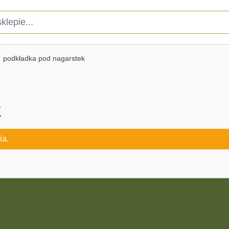
pie...
podkładka pod nagarstek
k
ia.