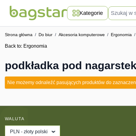
Przejdź do treści
Szukaj w skle
Kategorie
Strona główna
/
Do biur
/
Akcesoria komputerowe
/
Ergonomia
/
Back to:
Ergonomia
podkładka pod nagarste
Nie możemy odnaleźć pasujących produktów do zaznaczen
WALUTA
PLN - złoty polski