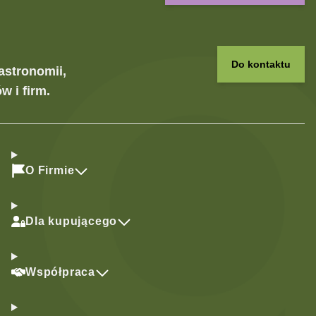
Do kontaktu
astronomii,
w i firm.
O Firmie
Dla kupującego
Współpraca