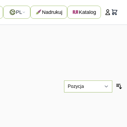
Język
PL
Nadrukuj
Katalog
Koszyk