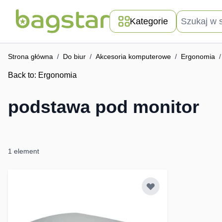
Przejdź do treści
Szukaj w skle
Kategorie
Strona główna
/
Do biur
/
Akcesoria komputerowe
/
Ergonomia
/
Back to:
Ergonomia
podstawa pod monitor
1
element