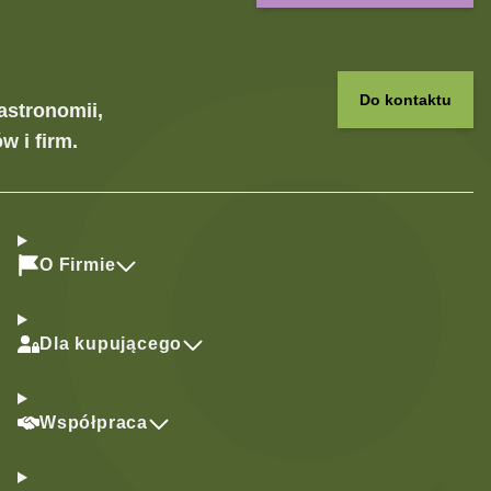
Do kontaktu
astronomii,
w i firm.
O Firmie
Dla kupującego
Współpraca