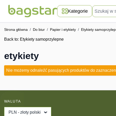
Przejdź do treści
Szukaj w skle
Kategorie
Strona główna
/
Do biur
/
Papier i etykiety
/
Etykiety samoprzyle
Back to:
Etykiety samoprzylepne
etykiety
Nie możemy odnaleźć pasujących produktów do zaznaczen
WALUTA
PLN - złoty polski