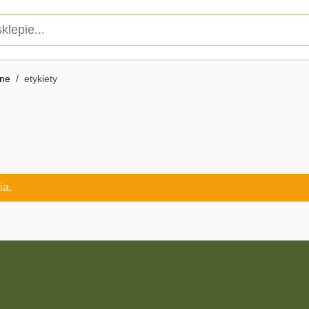
pie...
pne
/
etykiety
ia.