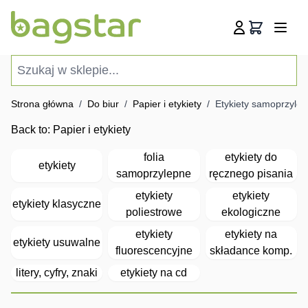
Przejdź do treści
Koszyk
Szukaj w sklepie...
Strona główna
/
Do biur
/
Papier i etykiety
/
Etykiety samoprzyle
Back to:
Papier i etykiety
folia
etykiety do
etykiety
samoprzylepne
ręcznego pisania
etykiety
etykiety
etykiety klasyczne
poliestrowe
ekologiczne
etykiety
etykiety na
etykiety usuwalne
fluorescencyjne
składance komp.
litery, cyfry, znaki
etykiety na cd