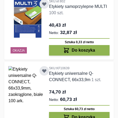
SKU:et 802
Etykiety samoprzylepne MULTI
100 szt.
40,43 zł
32,87 zł
Sztuka 0,33 zł
netto
Do koszyka
OKAZJA
SKU:KF10639
Etykiety uniwersalne Q-
CONNECT, 66x33,9m
1 szt.
74,70 zł
60,73 zł
Sztuka 60,73 zł
netto
Do koszyka