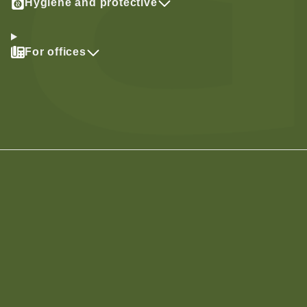
Hygiene and protective
For offices