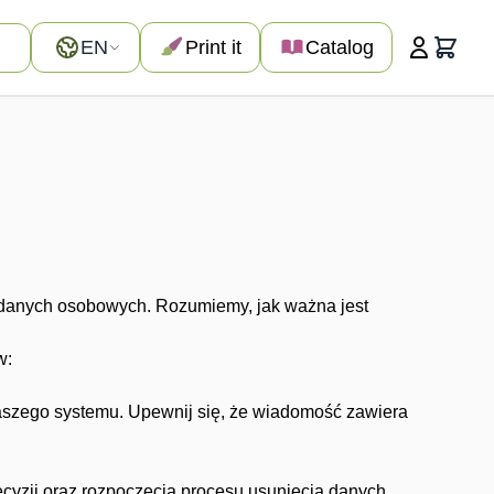
Language
EN
Print it
Catalog
Cart
 danych osobowych. Rozumiemy, jak ważna jest
w:
szego systemu. Upewnij się, że wiadomość zawiera
cyzji oraz rozpoczęcia procesu usunięcia danych.