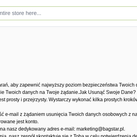
e store here...
arań, aby zapewnić najwyższy poziom bezpieczeństwa Twoich
ęcie Twoich danych na Twoje żądanie.Jak Usunąć Swoje Dane?
 prosty i przejrzysty. Wystarczy wykonać kilka prostych krokó
 e-mail z żądaniem usunięcia Twoich danych osobowych z na
rowane jest konto.
 na nasz dedykowany adres e-mail:
marketing@bagstar.pl
.
a, nasz zespół skontaktuje się z Tobą w celu potwierdzenia de