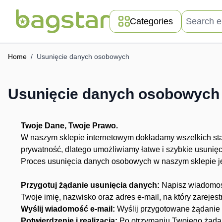
Skip to Content
Search entir
Categories
Home
/
Usunięcie danych osobowych
Usunięcie danych osobowych
Twoje Dane, Twoje Prawo.
W naszym sklepie internetowym dokładamy wszelkich st
prywatność, dlatego umożliwiamy łatwe i szybkie usuni
Proces usunięcia danych osobowych w naszym sklepie jest
Przygotuj żądanie usunięcia danych:
Napisz wiadomość
Twoje imię, nazwisko oraz adres e-mail, na który zarejest
Wyślij wiadomość e-mail:
Wyślij przygotowane żądanie
Potwierdzenie i realizacja:
Po otrzymaniu Twojego żądani