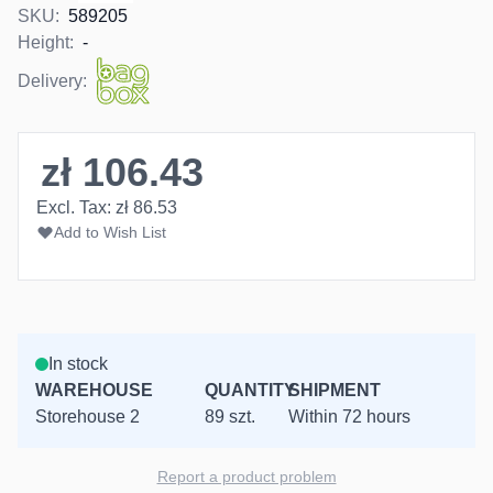
SKU:
589205
Height:
-
Delivery:
zł 106.43
Excl. Tax:
zł 86.53
Add to Wish List
In stock
WAREHOUSE
QUANTITY
SHIPMENT
Storehouse 2
89 szt.
Within 72 hours
Report a product problem