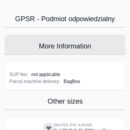
GPSR - Podmiot odpowiedzialny
More Information
SUP fee:
not applicable
Parcel machine delivery:
BagBox
Other sizes
Navigating through the elements of the carousel is possible us
Press to skip carousel
SKU:FOL-PVC 0,45/200