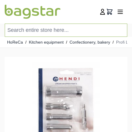
Skip to Content
Cart
Search entire store here...
HoReCa
/
Kitchen equipment
/
Confectionery, bakery
/
Profi Li