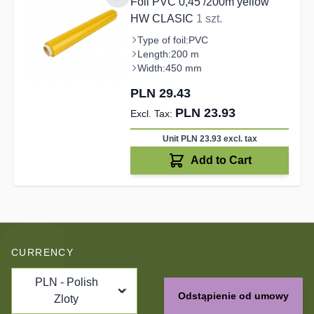
Foil PVC 0,45 /200m yellow
HW CLASIC
1 szt.
Type of foil:
PVC
Length:
200 m
Width:
450 mm
PLN 29.43
PLN 23.93
Unit PLN 23.93
excl. tax
Add to Cart
CURRENCY
PLN - Polish
Odstąpienie od umowy
Zloty