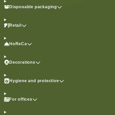
Disposable packaging
Retail
HoReCa
Decorations
Hygiene and protective
For offices