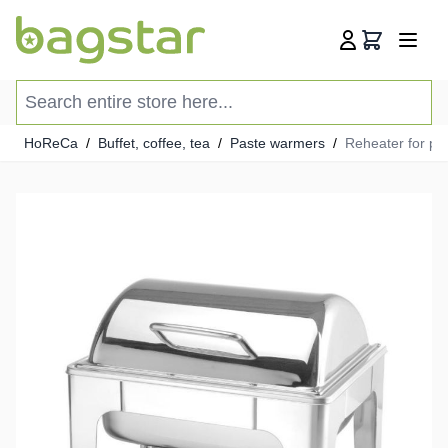
Skip to Content
Cart
Search entire store here...
HoReCa
/
Buffet, coffee, tea
/
Paste warmers
/
Reheater for pa