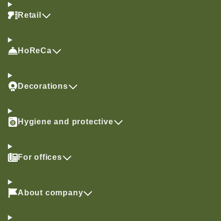
Retail
HoReCa
Decorations
Hygiene and protective
For offices
About company