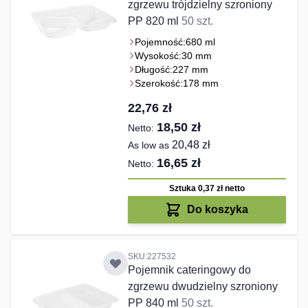
zgrzewu trójdzielny szroniony
PP 820 ml
50 szt.
Pojemność:
680 ml
Wysokość:
30 mm
Długość:
227 mm
Szerokość:
178 mm
22,76 zł
18,50 zł
20,48 zł
As low as
16,65 zł
Sztuka 0,37 zł
netto
Do koszyka
SKU:227532
Pojemnik cateringowy do
zgrzewu dwudzielny szroniony
PP 840 ml
50 szt.