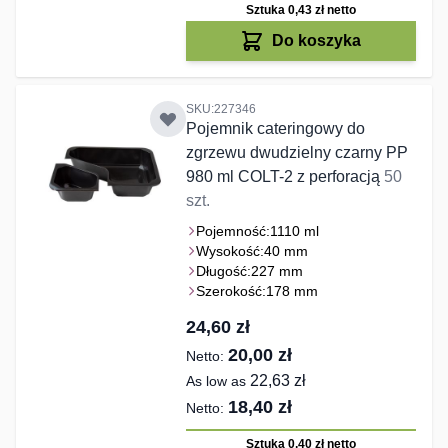
Sztuka 0,43 zł
netto
Do koszyka
SKU:227346
Pojemnik cateringowy do
zgrzewu dwudzielny czarny PP
980 ml COLT-2 z perforacją
50
szt.
Pojemność:
1110 ml
Wysokość:
40 mm
Długość:
227 mm
Szerokość:
178 mm
24,60 zł
20,00 zł
22,63 zł
As low as
18,40 zł
Sztuka 0,40 zł
netto