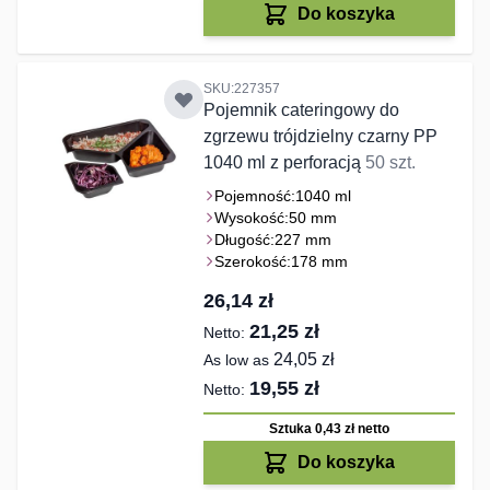
Do koszyka
SKU:227357
Pojemnik cateringowy do
zgrzewu trójdzielny czarny PP
1040 ml z perforacją
50 szt.
Pojemność:
1040 ml
Wysokość:
50 mm
Długość:
227 mm
Szerokość:
178 mm
26,14 zł
21,25 zł
24,05 zł
As low as
19,55 zł
Sztuka 0,43 zł
netto
Do koszyka