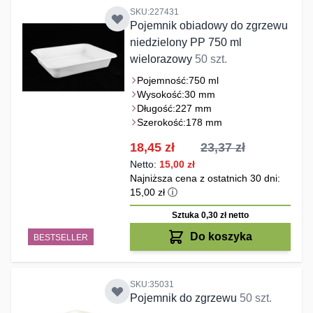
SKU:227431
Pojemnik obiadowy do zgrzewu
niedzielony PP 750 ml
wielorazowy
50 szt.
Pojemność:
750 ml
Wysokość:
30 mm
Długość:
227 mm
Szerokość:
178 mm
Cena promocyjna
18,45 zł
23,37 zł
15,00 zł
Najniższa cena z ostatnich 30 dni:
15,00 zł
ⓘ
Sztuka 0,30 zł
netto
Do koszyka
BESTSELLER
SKU:35031
Pojemnik do zgrzewu
50 szt.