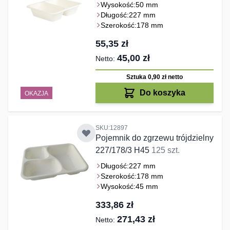
Wysokość:
50 mm
Długość:
227 mm
Szerokość:
178 mm
55,35 zł
45,00 zł
Sztuka 0,90 zł
netto
Do koszyka
OKAZJA
SKU:12897
Pojemnik do zgrzewu trójdzielny
227/178/3 H45
125 szt.
Długość:
227 mm
Szerokość:
178 mm
Wysokość:
45 mm
333,86 zł
271,43 zł