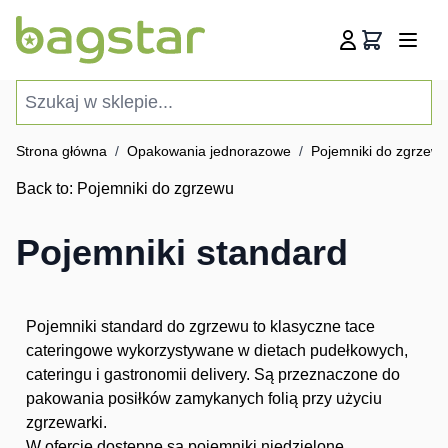
Przejdź do treści
Koszyk
Szukaj w sklepie...
Strona główna
/
Opakowania jednorazowe
/
Pojemniki do zgrzew
Back to:
Pojemniki do zgrzewu
Pojemniki standard
Pojemniki standard do zgrzewu to klasyczne tace
cateringowe wykorzystywane w dietach pudełkowych,
cateringu i gastronomii delivery. Są przeznaczone do
pakowania posiłków zamykanych folią przy użyciu
zgrzewarki.
W ofercie dostępne są pojemniki niedzielone,