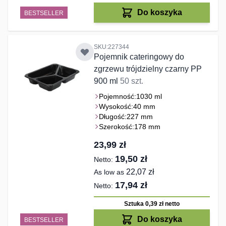
Do koszyka
BESTSELLER
SKU:227344
Pojemnik cateringowy do
zgrzewu trójdzielny czarny PP
900 ml
50 szt.
Pojemność:
1030 ml
Wysokość:
40 mm
Długość:
227 mm
Szerokość:
178 mm
23,99 zł
19,50 zł
22,07 zł
As low as
17,94 zł
Sztuka 0,39 zł
netto
Do koszyka
BESTSELLER