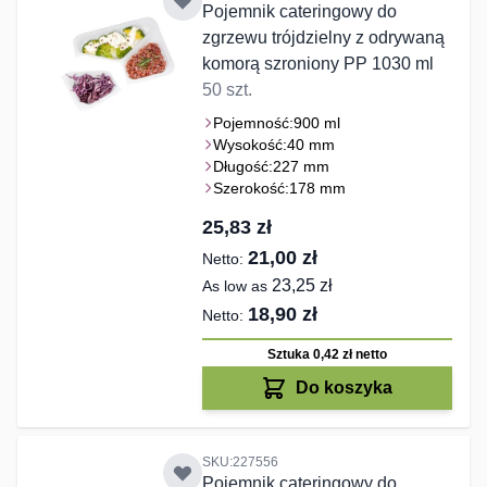
Pojemnik cateringowy do
zgrzewu trójdzielny z odrywaną
komorą szroniony PP 1030 ml
50 szt.
Pojemność:
900 ml
Wysokość:
40 mm
Długość:
227 mm
Szerokość:
178 mm
25,83 zł
21,00 zł
23,25 zł
As low as
18,90 zł
Sztuka 0,42 zł
netto
Do koszyka
SKU:227556
Pojemnik cateringowy do