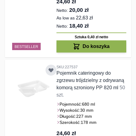
24,60 zł
20,00 zł
22,63 zł
As low as
18,40 zł
Sztuka 0,40 zł
netto
Do koszyka
BESTSELLER
SKU:227537
Pojemnik cateringowy do
zgrzewu trójdzielny z odrywaną
komorą szroniony PP 820 ml
50
szt.
Pojemność:
680 ml
Wysokość:
30 mm
Długość:
227 mm
Szerokość:
178 mm
24,60 zł