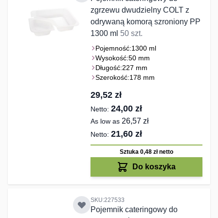
zgrzewu dwudzielny COLT z
odrywaną komorą szroniony PP
1300 ml
50 szt.
Pojemność:
1300 ml
Wysokość:
50 mm
Długość:
227 mm
Szerokość:
178 mm
29,52 zł
24,00 zł
26,57 zł
As low as
21,60 zł
Sztuka 0,48 zł
netto
Do koszyka
SKU:227533
Pojemnik cateringowy do