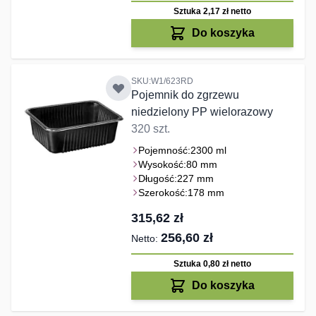
Sztuka 2,17 zł
netto
Do koszyka
SKU:W1/623RD
Pojemnik do zgrzewu
niedzielony PP wielorazowy
320 szt.
Pojemność:
2300 ml
Wysokość:
80 mm
Długość:
227 mm
Szerokość:
178 mm
315,62 zł
256,60 zł
Sztuka 0,80 zł
netto
Do koszyka