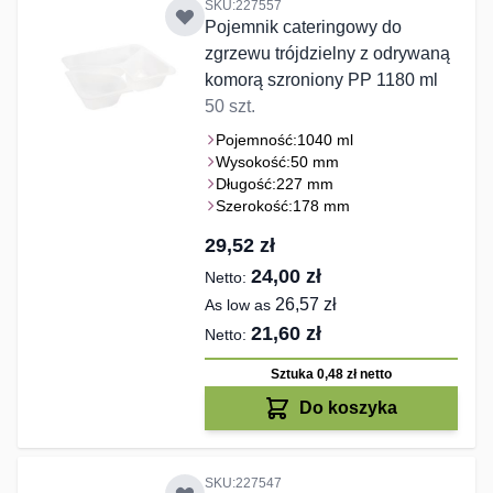
SKU:227557
Pojemnik cateringowy do
zgrzewu trójdzielny z odrywaną
komorą szroniony PP 1180 ml
50 szt.
Pojemność:
1040 ml
Wysokość:
50 mm
Długość:
227 mm
Szerokość:
178 mm
29,52 zł
24,00 zł
26,57 zł
As low as
21,60 zł
Sztuka 0,48 zł
netto
Do koszyka
SKU:227547