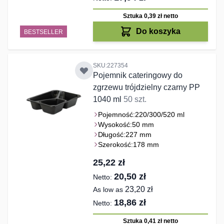
Sztuka 0,39 zł
netto
Do koszyka
BESTSELLER
SKU:227354
Pojemnik cateringowy do
zgrzewu trójdzielny czarny PP
1040 ml
50 szt.
Pojemność:
220/300/520 ml
Wysokość:
50 mm
Długość:
227 mm
Szerokość:
178 mm
25,22 zł
20,50 zł
23,20 zł
As low as
18,86 zł
Sztuka 0,41 zł
netto