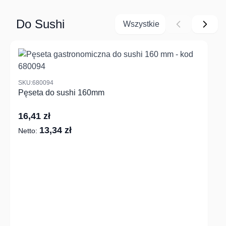
Do Sushi
Wszystkie
Navigating through the elements of the carousel is possible us
Press to skip carousel
Press to go to carousel navigation
SKU:680094
Pęseta do sushi 160mm
16,41 zł
13,34 zł