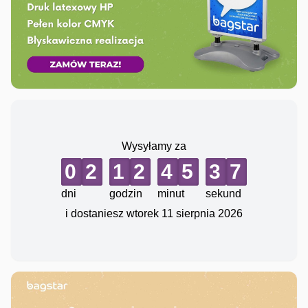
Wysyłamy za
0
2
1
2
4
5
3
6
dni
godzin
minut
sekund
i dostaniesz
wtorek 11 sierpnia 2026