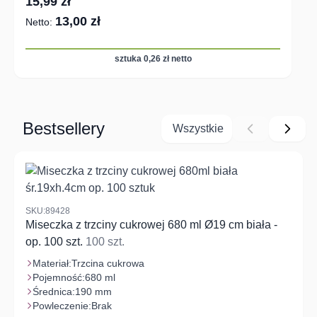
15,99 zł
13,00 zł
sztuka 0,26 zł netto
Bestsellery
Wszystkie
Navigating through the elements of the carousel is possible us
Press to skip carousel
Press to go to carousel navigation
SKU:89428
Miseczka z trzciny cukrowej 680 ml Ø19 cm biała -
op. 100 szt.
100 szt.
Materiał:
Trzcina cukrowa
Pojemność:
680 ml
Średnica:
190 mm
Powleczenie:
Brak