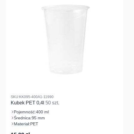
SKU:KK095-400A1-11990
Kubek PET 0,4l
50 szt.
Pojemność:
400 ml
Średnica:
95 mm
Materiał:
PET