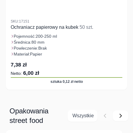
SKU:17151
Ochraniacz papierowy na kubek
50 szt.
Pojemność:
200-250 ml
Średnica:
80 mm
Powleczenie:
Brak
Materiał:
Papier
7,38 zł
6,00 zł
sztuka 0,12 zł netto
Opakowania
Wszystkie
street food
Navigating through the elements of the carousel is possible us
Press to skip carousel
Press to go to carousel navigation