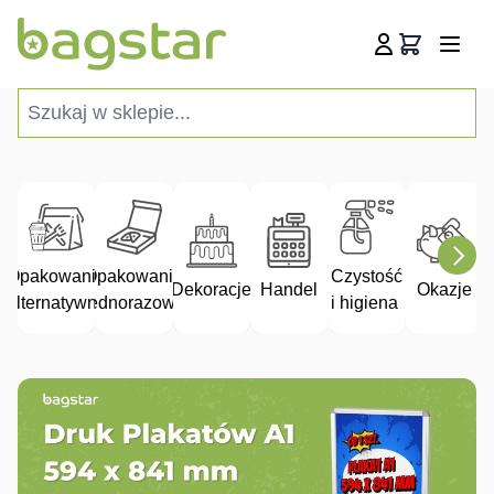
Przejdź do treści
Koszyk
Szukaj w sklepie...
Opakowania
Opakowania
Czystość
Dekoracje
Handel
Okazje
alternatywne
jednorazowe
i higiena