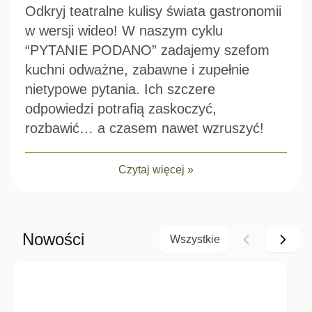
Odkryj teatralne kulisy świata gastronomii
w wersji wideo! W naszym cyklu
“PYTANIE PODANO” zadajemy szefom
kuchni odważne, zabawne i zupełnie
nietypowe pytania. Ich szczere
odpowiedzi potrafią zaskoczyć,
rozbawić… a czasem nawet wzruszyć!
Czytaj więcej »
Nowości
Wszystkie
Navigating through the elements of the carousel is possible us
Press to skip carousel
Press to go to carousel navigation