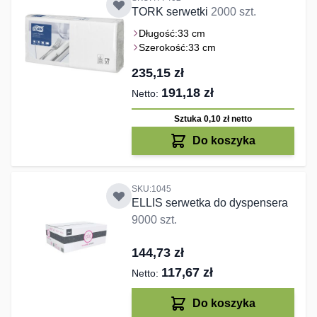
TORK serwetki
2000 szt.
Długość:
33 cm
Szerokość:
33 cm
235,15 zł
191,18 zł
Sztuka 0,10 zł
netto
Do koszyka
SKU:1045
ELLIS serwetka do dyspensera
9000 szt.
144,73 zł
117,67 zł
Do koszyka