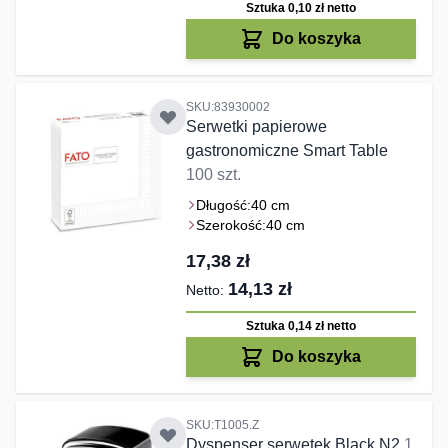
Sztuka 0,10 zł
netto
Do koszyka
SKU:83930002
Serwetki papierowe
gastronomiczne Smart Table
100 szt.
Długość:
40 cm
Szerokość:
40 cm
17,38 zł
14,13 zł
Sztuka 0,14 zł
netto
Do koszyka
SKU:T1005.Z
Dyspenser serwetek Black N2
1