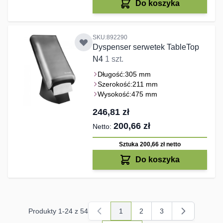
Do koszyka
SKU:892290
Dyspenser serwetek TableTop
N4
1 szt.
Długość:
305 mm
Szerokość:
211 mm
Wysokość:
475 mm
246,81 zł
200,66 zł
Sztuka 200,66 zł
netto
Do koszyka
Produkty
1
-
24
z
54
1
2
3
Aktualnie czytasz stronę
Strona
Strona