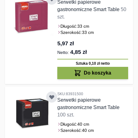
Serwetki papierowe
gastronomiczne Smart Table
50
szt.
Długość:
33 cm
Szerokość:
33 cm
5,97 zł
4,85 zł
Sztuka 0,10 zł
netto
Do koszyka
SKU:83931500
Serwetki papierowe
gastronomiczne Smart Table
100 szt.
Długość:
40 cm
Szerokość:
40 cm