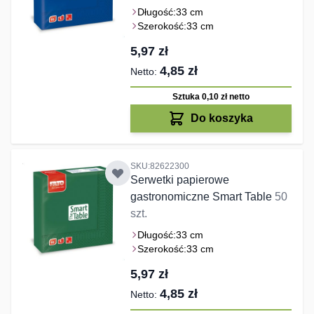
Długość:
33 cm
Szerokość:
33 cm
5,97 zł
4,85 zł
Sztuka 0,10 zł
netto
Do koszyka
SKU:82622300
Serwetki papierowe
gastronomiczne Smart Table
50
szt.
Długość:
33 cm
Szerokość:
33 cm
5,97 zł
4,85 zł