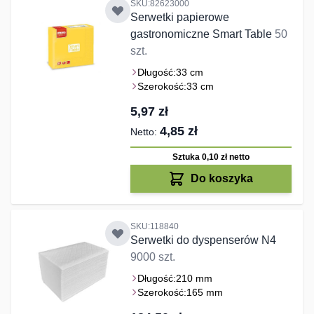
SKU:82623000
Serwetki papierowe
gastronomiczne Smart Table
50
szt.
Długość:
33 cm
Szerokość:
33 cm
5,97 zł
4,85 zł
Sztuka 0,10 zł
netto
Do koszyka
SKU:118840
Serwetki do dyspenserów N4
9000 szt.
Długość:
210 mm
Szerokość:
165 mm