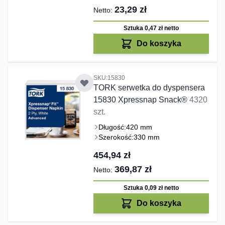
23,29 zł
Sztuka 0,47 zł
netto
Do koszyka
SKU:15830
TORK serwetka do dyspensera
15830 Xpressnap Snack®
4320
szt.
Długość:
420 mm
Szerokość:
330 mm
454,94 zł
369,87 zł
Sztuka 0,09 zł
netto
Do koszyka