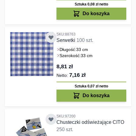
Sztuka 0,08 zł
netto
Do koszyka
SKU:88763
Serwetki
100 szt.
Długość:
33 cm
Szerokość:
33 cm
8,81 zł
7,16 zł
Sztuka 0,07 zł
netto
Do koszyka
SKU:97200
Chusteczki odświeżające CITO
250 szt.