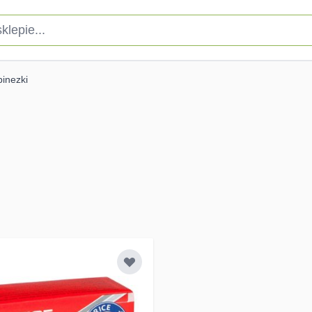
pie...
pinezki