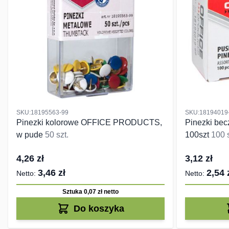
SKU:18195563-99
SKU:18194019
Pinezki kolorowe OFFICE PRODUCTS,
Pinezki be
w pude
50 szt.
100szt
100 s
4,26 zł
3,12 zł
3,46 zł
2,54 
Sztuka 0,07 zł
netto
Do koszyka