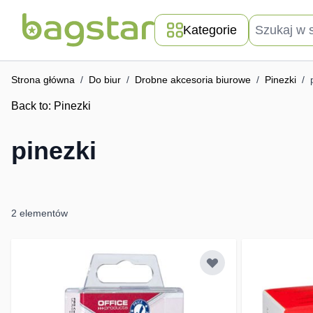
Przejdź do treści
Szukaj w skle
Kategorie
Strona główna
/
Do biur
/
Drobne akcesoria biurowe
/
Pinezki
/
Back to:
Pinezki
pinezki
2
elementów