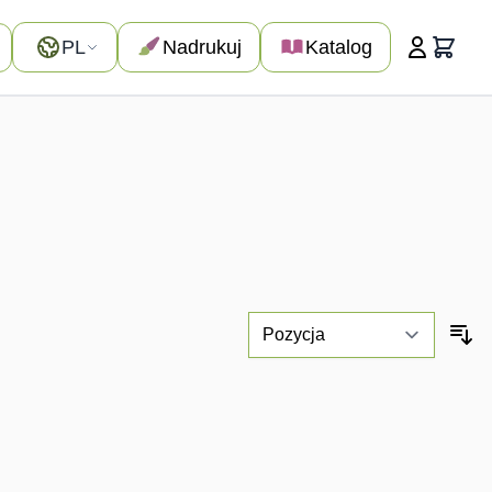
Język
PL
Nadrukuj
Katalog
Koszyk