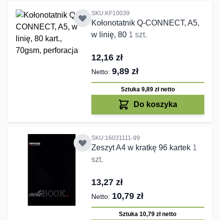
SKU:KF10039
Kołonotatnik Q-CONNECT, A5,
w linię, 80
1 szt.
12,16 zł
9,89 zł
Sztuka 9,89 zł
netto
Do koszyka
SKU:16031111-99
Zeszyt A4 w kratkę 96 kartek
1
szt.
13,27 zł
10,79 zł
Sztuka 10,79 zł
netto