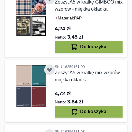
Zeszyt A5 w kratkę GIMBOO mix
wzorów - miękka okładka
Materiał:
PAP
4,24 zł
3,45 zł
Do koszyka
SKU:16259161-99
Zeszyt A5 w kratkę mix wzorów -
miękka okładka
4,72 zł
3,84 zł
Do koszyka
SKU:16256171-98